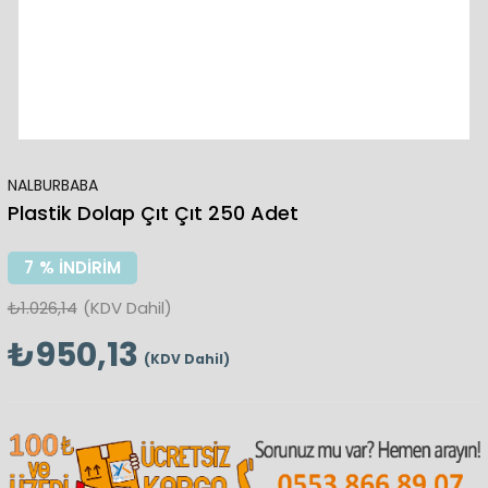
NALBURBABA
Plastik Dolap Çıt Çıt 250 Adet
7
%
İNDIRIM
₺1.026,14
(KDV Dahil)
₺950,13
(KDV Dahil)