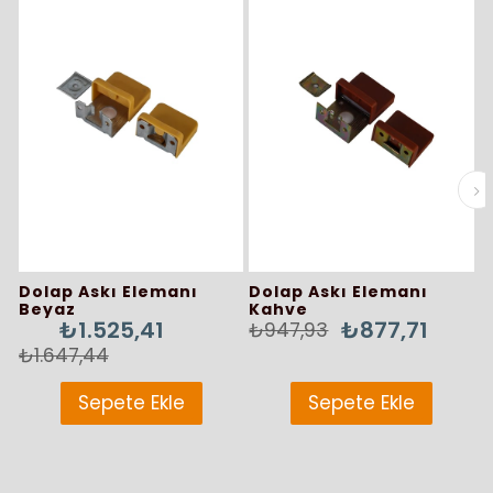
%7İndirim
%7İndiri
Dolap Askı Elemanı
Dolap Askı Elemanı
D
Beyaz
Kahve
1
₺1.525,41
₺877,71
₺947,93
₺
₺1.647,44
Sepete Ekle
Sepete Ekle