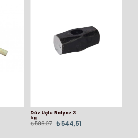
Düz Uçlu Balyoz 3
kg
₺544,51
₺588,07