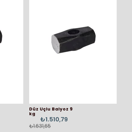
Düz Uçlu Balyoz 9
kg
₺1.510,79
₺1.631,65