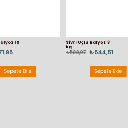
Balyoz 10
Sivri Uçlu Balyoz 3
kg
71,95
₺544,51
₺588,07
Sepete Ekle
Sepete Ekle