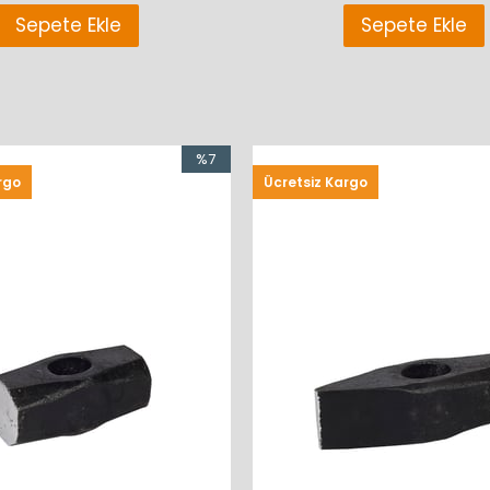
Sepete Ekle
Sepete Ekle
%7
rgo
Ücretsiz Kargo
İndirim
%7İndirim