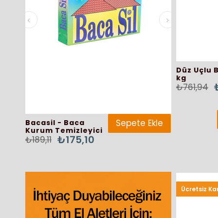
Düz Uçlu 
kg
₺761,94
Sepete Ekle
Bacasil - Baca
Bisiklet Kil
₺
Kurum Temizleyici
₺202,69
₺175,10
₺189,11
Ücretsiz Ka