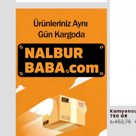
Kamyoncu
750 GR
₺452,76