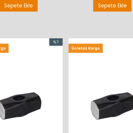
Sepete Ekle
Sepete Ekle
%7
rgo
Ücretsiz Kargo
İndirim
%7İndirim
%7
İndirim
%7İndirim