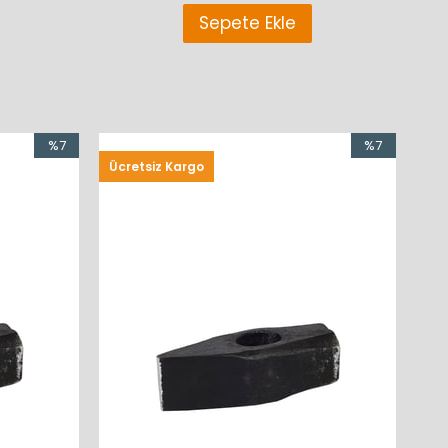
Sepete Ekle
%7
%7
Ücretsiz Kargo
İndirim
İndirim
%7İndirim
%7İndirim