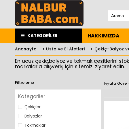
HAKKIMIZDA
KATEGORILER
Anasayfa
>
Usta ve El Aletleri
>
Çekiç-Balyoz v
En ucuz çekiç,balyoz ve tokmak çeşitlerini stok
markalarla alışveriş için sitemizi ziyaret edin.
Filtreleme
Fiyata Göre 
Kategoriler
Çekiçler
Balyozlar
Tokmaklar