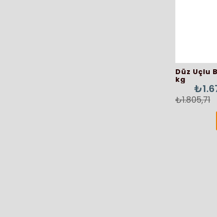
Düz Uçlu 
kg
₺1.6
₺1.805,71