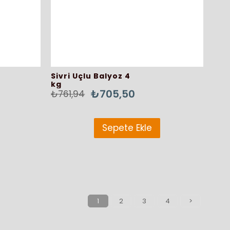
Sivri Uçlu Balyoz 4
kg
₺705,50
₺761,94
Sepete Ekle
1
2
3
4
>