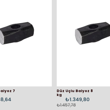
Balyoz 7
Düz Uçlu Balyoz 8
kg
88,64
₺1.349,80
₺1.457,78