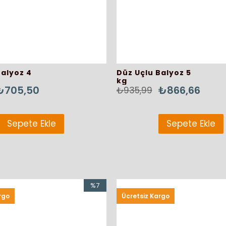
Balyoz 4
Düz Uçlu Balyoz 5
kg
₺705,50
₺866,66
₺935,99
Sepete Ekle
Sepete Ekle
Sepete Ekle
Sepete
idi 80 cm
Şifreli Bisiklet Kilidi
187,68
80 cm
₺362,44
₺391,44
%7
rgo
Ücretsiz Kargo
İndirim
%7İndirim