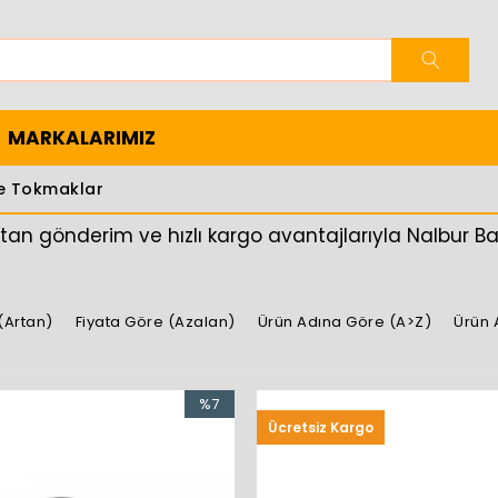
MARKALARIMIZ
e Tokmaklar
tan gönderim ve hızlı kargo avantajlarıyla Nalbur Baba
(Artan)
Fiyata Göre (Azalan)
Ürün Adına Göre (A>Z)
Ürün 
%7
Ücretsiz Kargo
İndirim
%7İndirim