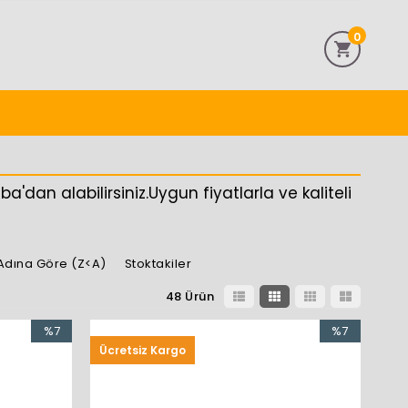
0
'dan alabilirsiniz.Uygun fiyatlarla ve kaliteli
Adına Göre (Z<A)
Stoktakiler
48 Ürün
%7
%7
Ücretsiz Kargo
İndirim
İndirim
%7İndirim
%7İndirim