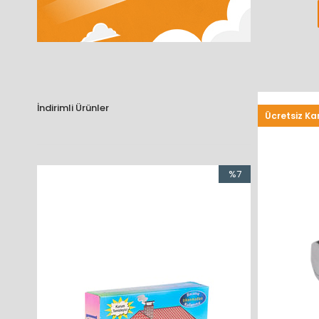
İndirimli Ürünler
Ücretsiz Ka
%7
İndirim
%7İndirim