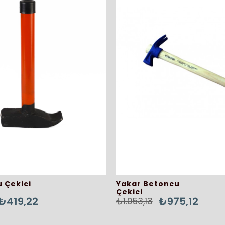
 Çekici
Yakar Betoncu
Çekici
₺419,22
₺975,12
₺1.053,13