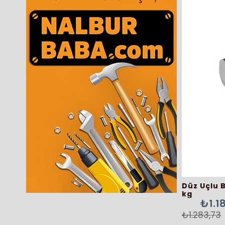
Düz Uçlu 
kg
₺1.1
₺1.283,73