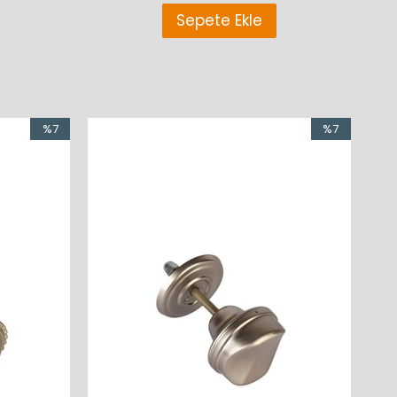
Sepete Ekle
%7
%7
İndirim
İndirim
%7İndirim
%7İndirim