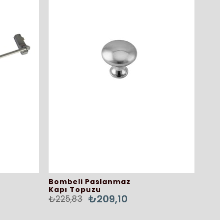
Bombeli Paslanmaz
Kapı Topuzu
₺209,10
₺225,83