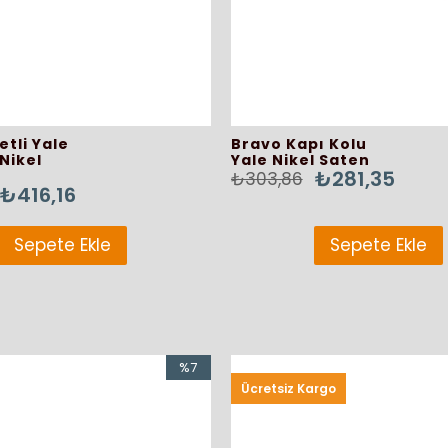
Sepete Ekle
Sepete
idi 80 cm
Şifreli Bisiklet Kilidi
187,68
80 cm
etli Yale
Bravo Kapı Kolu
₺362,44
₺391,44
Nikel
Yale Nikel Saten
₺281,35
₺303,86
₺416,16
Sepete Ekle
Sepete Ekle
%7
Ücretsiz Kargo
İndirim
%7İndirim