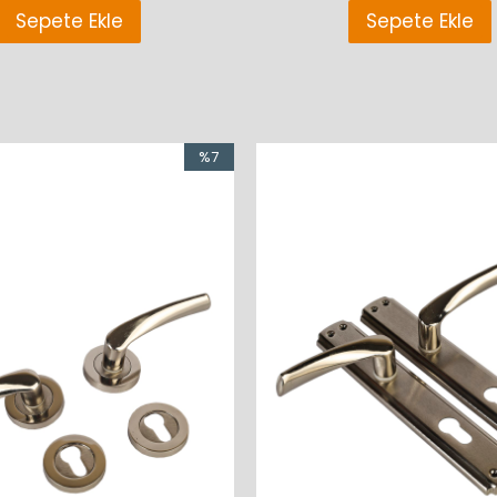
Sepete Ekle
Sepete Ekle
%7
İndirim
%7
%7İndirim
İndirim
%7İndirim