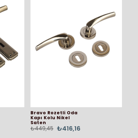
Bravo Rozetli Oda
Kapı Kolu Nikel
Saten
₺416,16
₺449,45