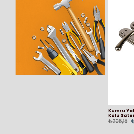
Kumru Yal
Kolu Sate
₺296,15