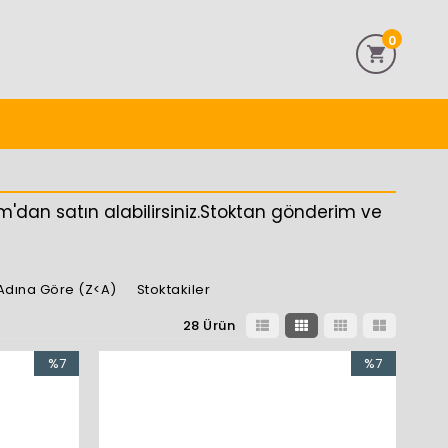
0
om'dan satın alabilirsiniz.Stoktan gönderim ve
Adına Göre (Z<A)
Stoktakiler
28 Ürün
%7
%7
İndirim
İndirim
%7İndirim
%7İndirim