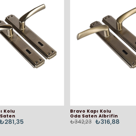
ı Kolu
Bravo Kapı Kolu
 Saten
Oda Saten Albrifin
₺281,35
₺316,88
₺342,23