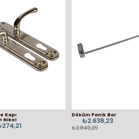
e Kapı
Döküm Panik Bar
₺2.638,23
n Nikel
₺274,21
₺2.849,29