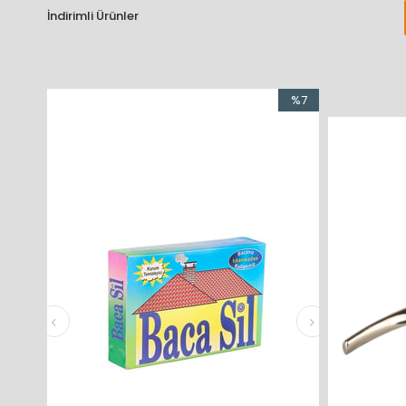
İndirimli Ürünler
%7
İndirim
%7İndirim