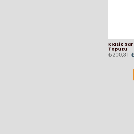
Klasik Sar
Topuzu
₺200,31