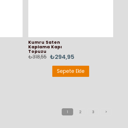
Kumru Saten
Kaplama Kapı
Topuzu
₺294,95
₺318,55
Sepete Ekle
1
2
3
>