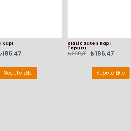
ı Kapı
Klasik Saten Kapı
Topuzu
₺185,47
₺185,47
₺200,31
Sepete Ekle
Sepete Ekle