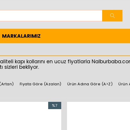
MARKALARIMIZ
aliteli kapı kollarını en ucuz fiyatlarla Nalburbaba.c
 sizleri bekliyor.
(Artan)
Fiyata Göre (Azalan)
Ürün Adına Göre (A>Z)
Ürün 
%7
İndirim
%7İndirim