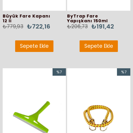
Büyük Fare Kapanı
ByTrap Fare
12 li
Yapışkanı 150ml
₺722,16
₺191,42
₺779,93
₺206,73
Sepete Ekle
Sepete Ekle
%7
%7
İndirim
İndirim
%7İndirim
%7İndir