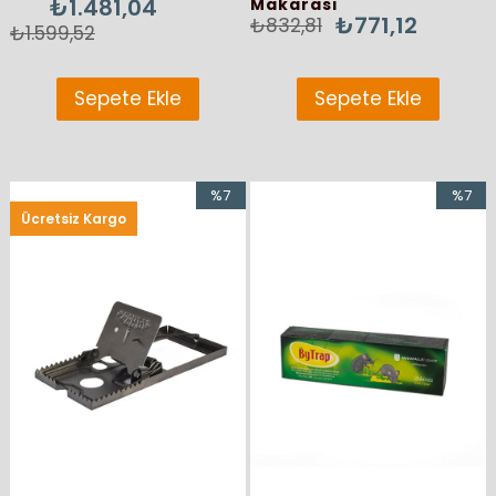
₺1.481,04
Makarası
₺771,12
₺832,81
₺1.599,52
Sepete Ekle
Sepete Ekle
%7
%7
Ücretsiz Kargo
İndirim
İndirim
%7İndirim
%7İndir