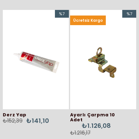
%7
%7
Ücretsiz Kargo
İndirim
İndirim
%7İndirim
%7İndir
Derz Yap
Ayarlı Çarpma 10
₺141,10
Adet
₺152,39
₺1.126,08
₺1.216,17