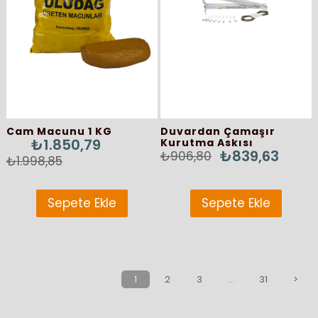
Cam Macunu 1 KG
Duvardan Çamaşır
₺1.850,79
Kurutma Askısı
₺839,63
₺906,80
₺1.998,85
Sepete Ekle
Sepete Ekle
1
2
3
...
31
>