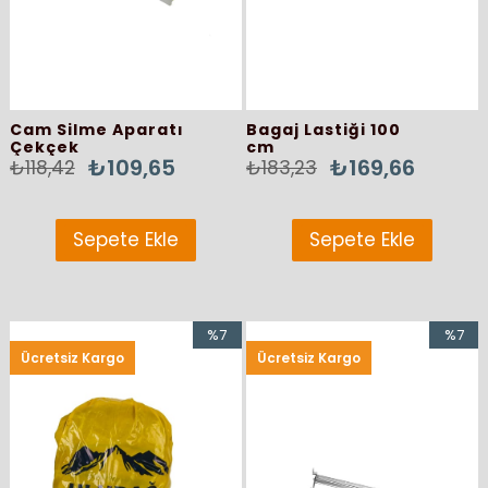
Cam Silme Aparatı
Bagaj Lastiği 100
Çekçek
cm
₺109,65
₺169,66
₺118,42
₺183,23
Sepete Ekle
Sepete Ekle
%7
%7
Ücretsiz Kargo
Ücretsiz Kargo
İndirim
İndirim
%7İndirim
%7İndir