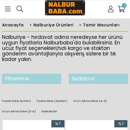
0
Anasayfa
>
Nalburiye Ürünleri
>
Tamir Macunları
Nalburiye - hırdavat adına neredeyse her ürünü
uygun fiyatlarla Nalburbaba'da bulabilirsiniz. En
ucuz fiyat seçenekleri,hızlı kargo ve stoktan
gönderim avantajlarıyla alışveriş sizlere bir tık
kadar yakın.
Filtreleme
Sıralama
Fiyata Göre (Artan)
Fiyata Göre (Azalan)
Ürün Adına Göre (A>Z)
Ürün Adına Göre (Z<A)
Stoktakiler
%7
%7