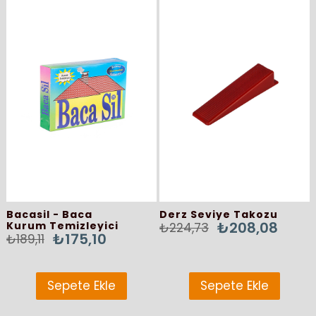
İndirim
İndirim
%7İndirim
%7İndir
Bacasil - Baca
Derz Seviye Takozu
₺208,08
Kurum Temizleyici
₺224,73
₺175,10
₺189,11
Sepete Ekle
Sepete Ekle