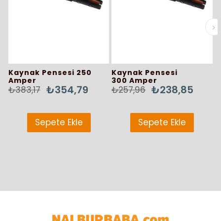
Kaynak Pensesi 250
Kaynak Pensesi
K
Amper
300 Amper
4
₺354,79
₺238,85
₺383,17
₺257,96
₺
Sepete Ekle
Sepete Ekle