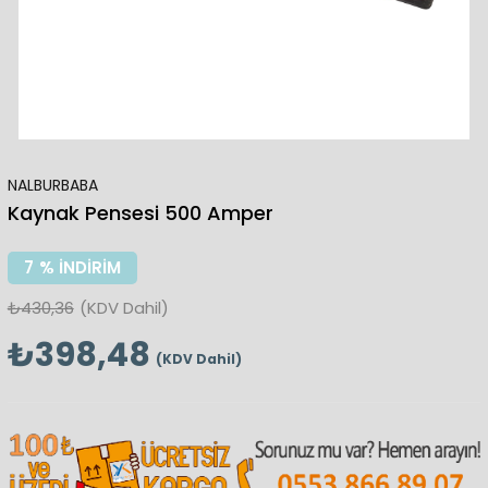
NALBURBABA
Kaynak Pensesi 500 Amper
7
%
İNDIRIM
₺430,36
(KDV Dahil)
₺398,48
(KDV Dahil)